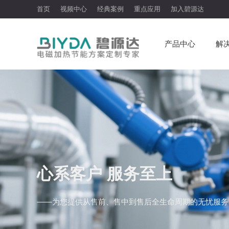
首页
视频中心
经典案例
重点应用
加入碧源达
产品中心
解
心系客户 服务至上
——为您提供从售前、售中到售后全生命周期的无忧服务